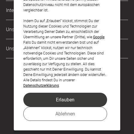
Datenschutzniveau nicht mit dem europäischen
Musterkarten
Impressum
International
vergleichbar ist.
Digitale Fotoalben
AGB & Widerrufsrecht
Indem Du auf „Erlauben“ klickst, stimmst Du der
Deutschland
Nutzung dieser Cookies und Technologien zur
Digitale Gästelisten
Unsere Zahlungsarten
Zahlung & Versand
Verarbeitung Deiner Daten zu, einschließlich der
Schweiz
Übermittlung an unsere Partner (Dritte), wie
Google
.
FAQ & Hilfe
Datenschutz
Falls Du damit nicht einverstanden bist und auf
Frankreich
„Ablehnen“ klickst, nutzen wir nur technisch
Unsere Partner
Barrierefreiheitserklärung
notwendige Cookies und Technologien. Diese sind
erforderlich, um Dir unsere Seiten sicher und
LLM's
zuverlässig zur Verfügung zu stellen. All dies
geschieht nur mit Deiner Einwilligung. Du kannst
Deine Einwilligung jederzeit ändern oder widerrufen.
Alle Details findest Du in unserer
Datenschutzerklärung
.
Erlauben
Feier den Moment.
Ablehnen
© sendmoments Studio GmbH 2026