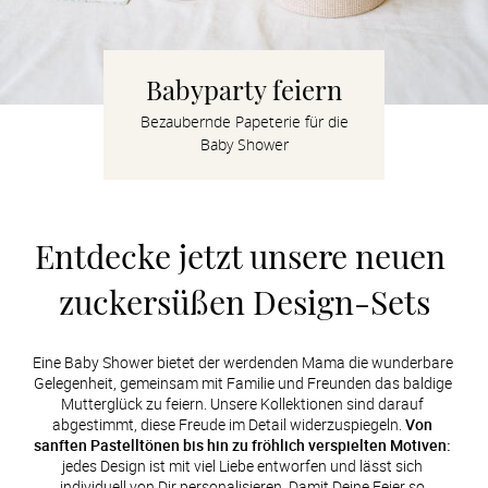
Verlobung
Junggesel
Babyparty feiern
Bezaubernde Papeterie für die
Baby Shower
Entdecke jetzt unsere neuen 
zuckersüßen Design-Sets
Eine Baby Shower bietet der werdenden Mama die wunderbare 
Gelegenheit, gemeinsam mit Familie und Freunden das baldige 
Mutterglück zu feiern. Unsere Kollektionen sind darauf 
abgestimmt, diese Freude im Detail widerzuspiegeln. 
Von 
sanften Pastelltönen bis hin zu fröhlich verspielten Motiven:
jedes Design ist mit viel Liebe entworfen und lässt sich 
individuell von Dir personalisieren. Damit Deine Feier so 