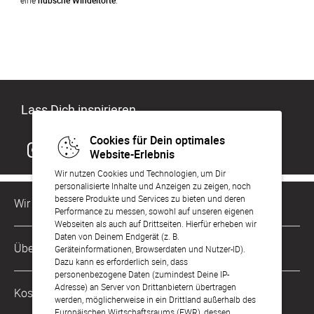
eine 
hübsche Windeltorte
.
Lass Dich inspirieren
Cookies für Dein optimales
Website-Erlebnis
Wir nutzen Cookies und Technologien, um Dir
personalisierte Inhalte und Anzeigen zu zeigen, noch
bessere Produkte und Services zu bieten und deren
Wir sind für Dich da
Performance zu messen, sowohl auf unseren eigenen
Webseiten als auch auf Drittseiten. Hierfür erheben wir
Daten von Deinem Endgerät (z. B.
Kundenservice-Hotline
Über Uns
Geräteinformationen, Browserdaten und Nutzer-ID).
0049 221 956 725 10
Dazu kann es erforderlich sein, dass
Mo. - Fr. von 9 bis 17 Uhr
personenbezogene Daten (zumindest Deine IP-
Philosophie
Adresse) an Server von Drittanbietern übertragen
Kostenlose Services
werden, möglicherweise in ein Drittland außerhalb des
kontakt@sendmoments.at
Karriere
Europäischen Wirtschaftsraums (EWR), dessen