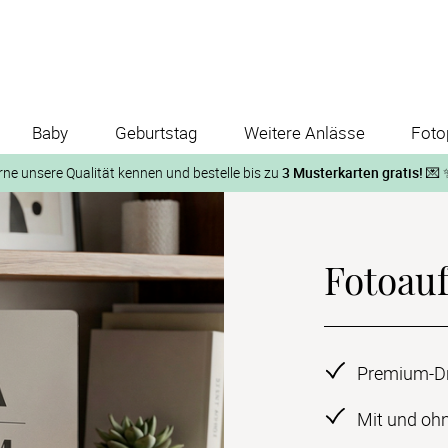
Baby
Geburtstag
Weitere Anlässe
Foto
rne unsere Qualität kennen und bestelle bis zu
3 Musterkarten gratis!
💌 
Und so geht‘s:
Fotoauf
1. Wähle bis zu 3 Kartendesigns
ose Musterkarte“
 auf der jeweiligen Produktseite und lasse Dir die Karten koste
Premium-Dru
Mit und ohn