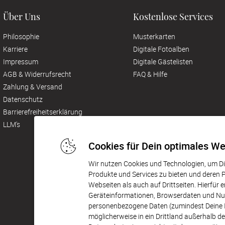
Über Uns
Kostenlose Services
Philosophie
Musterkarten
Karriere
Digitale Fotoalben
Impressum
Digitale Gästelisten
AGB & Widerrufsrecht
FAQ & Hilfe
Zahlung & Versand
Datenschutz
Barrierefreiheitserklärung
LLM's
Cookies für Dein optimales We
Wir nutzen Cookies und Technologien, um Dir
Produkte und Services zu bieten und deren
Webseiten als auch auf Drittseiten. Hierfür 
Geräteinformationen, Browserdaten und Nutz
personenbezogene Daten (zumindest Deine I
möglicherweise in ein Drittland außerhalb 