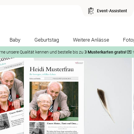
Event-Assistent
Baby
Geburtstag
Weitere Anlässe
Foto
rne unsere Qualität kennen und bestelle bis zu
3 Musterkarten gratis!
💌 
Und so geht‘s:
1. Wähle bis zu 3 Kartendesigns
ose Musterkarte“
 auf der jeweiligen Produktseite und lasse Dir die Karten koste