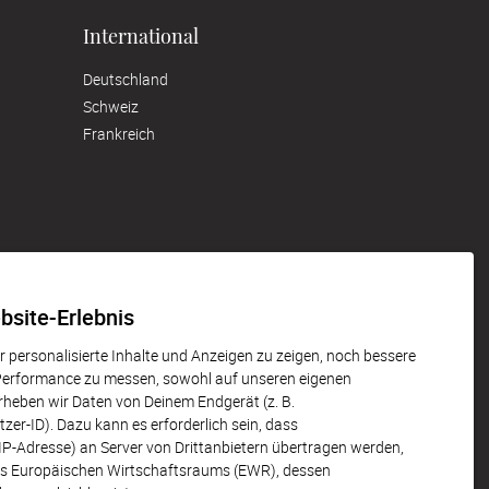
International
Deutschland
Schweiz
Frankreich
Unsere Partner
bsite-Erlebnis
 personalisierte Inhalte und Anzeigen zu zeigen, noch bessere
 Performance zu messen, sowohl auf unseren eigenen
erheben wir Daten von Deinem Endgerät (z. B.
er-ID). Dazu kann es erforderlich sein, dass
P-Adresse) an Server von Drittanbietern übertragen werden,
des Europäischen Wirtschaftsraums (EWR), dessen