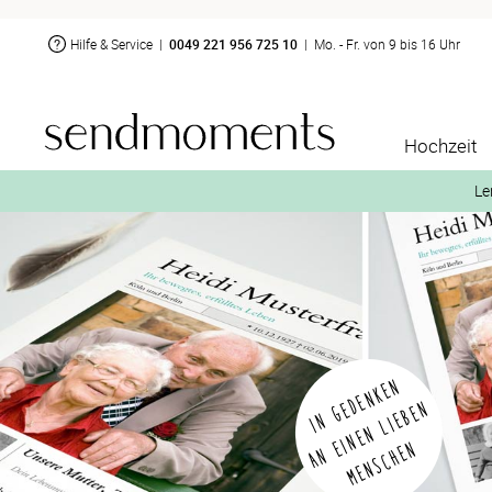
Hilfe & Service
|
0049 221 956 725 10
|
Mo. - Fr. von 9 bis 16 Uhr
Hochzeit
Le
2. Aktiviere „kostenl
IN GEDENKEN
A
N
I
N
E
N
L
I
E
B
E
N
M
E
N
S
C
H
E
E
N