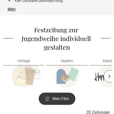
Kein Software-Download nötig
Verlobung
Mehr
Junggesel
Festzeitung zur 
Jugendweihe individuell 
gestalten
Vintage
Modern
Klassi
Mehr Filter
20 Zeitungen