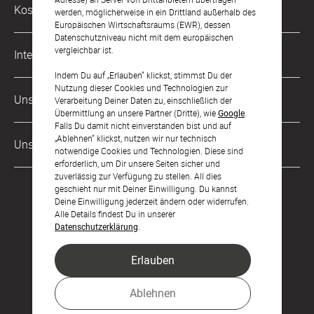
Philosophie
Kostenlose Services
werden, möglicherweise in ein Drittland außerhalb des
kontakt@sendmoments.at
Karriere
Europäischen Wirtschaftsraums (EWR), dessen
Datenschutzniveau nicht mit dem europäischen
Musterkarten
Impressum
vergleichbar ist.
International
Digitale Fotoalben
AGB & Widerrufsrecht
Indem Du auf „Erlauben“ klickst, stimmst Du der
Nutzung dieser Cookies und Technologien zur
Deutschland
Digitale Gästelisten
Unsere Zahlungsarten
Zahlung & Versand
Verarbeitung Deiner Daten zu, einschließlich der
Übermittlung an unsere Partner (Dritte), wie
Google
.
Schweiz
FAQ & Hilfe
Datenschutz
Falls Du damit nicht einverstanden bist und auf
„Ablehnen“ klickst, nutzen wir nur technisch
Frankreich
Unsere Partner
Barrierefreiheitserklärung
notwendige Cookies und Technologien. Diese sind
erforderlich, um Dir unsere Seiten sicher und
LLM's
zuverlässig zur Verfügung zu stellen. All dies
geschieht nur mit Deiner Einwilligung. Du kannst
Deine Einwilligung jederzeit ändern oder widerrufen.
Alle Details findest Du in unserer
Datenschutzerklärung
.
Erlauben
Feier den Moment.
Ablehnen