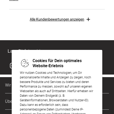
Alle Kundenbewertungen anzeigen
Lass Dich inspirieren
Cookies für Dein optimales
Website-Erlebnis
Wir nutzen Cookies und Technologien, um Dir
personalisierte Inhalte und Anzeigen zu zeigen, noch
bessere Produkte und Services zu bieten und deren
Wir sind für Dich da
Performance zu messen, sowohl auf unseren eigenen
Webseiten als auch auf Drittseiten. Hierfür erheben wir
Daten von Deinem Endgerät (z. B.
Kundenservice-Hotline
Geräteinformationen, Browserdaten und Nutzer-ID).
Über Uns
0049 221 956 725 10
Dazu kann es erforderlich sein, dass
Mo. - Fr. von 9 bis 17 Uhr
personenbezogene Daten (zumindest Deine IP-
Adresse) an Server von Drittanbietern übertragen