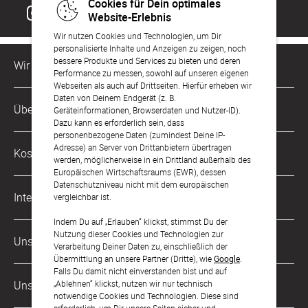
Cookies für Dein optimales
Website-Erlebnis
Wir nutzen Cookies und Technologien, um Dir
personalisierte Inhalte und Anzeigen zu zeigen, noch
bessere Produkte und Services zu bieten und deren
Wir sind für Dich da
Performance zu messen, sowohl auf unseren eigenen
Webseiten als auch auf Drittseiten. Hierfür erheben wir
Daten von Deinem Endgerät (z. B.
Kundenservice-Hotline
Über Uns
Geräteinformationen, Browserdaten und Nutzer-ID).
0049 221 956 725 10
Dazu kann es erforderlich sein, dass
Mo. - Fr. von 9 bis 17 Uhr
personenbezogene Daten (zumindest Deine IP-
Philosophie
Adresse) an Server von Drittanbietern übertragen
Kostenlose Services
werden, möglicherweise in ein Drittland außerhalb des
kontakt@sendmoments.at
Karriere
Europäischen Wirtschaftsraums (EWR), dessen
Datenschutzniveau nicht mit dem europäischen
Musterkarten
Impressum
International
vergleichbar ist.
Digitale Fotoalben
AGB & Widerrufsrecht
Indem Du auf „Erlauben“ klickst, stimmst Du der
Deutschland
Nutzung dieser Cookies und Technologien zur
Digitale Gästelisten
Unsere Zahlungsarten
Zahlung & Versand
Verarbeitung Deiner Daten zu, einschließlich der
Schweiz
Übermittlung an unsere Partner (Dritte), wie
Google
.
FAQ & Hilfe
Datenschutz
Falls Du damit nicht einverstanden bist und auf
Frankreich
„Ablehnen“ klickst, nutzen wir nur technisch
Unsere Partner
Barrierefreiheitserklärung
notwendige Cookies und Technologien. Diese sind