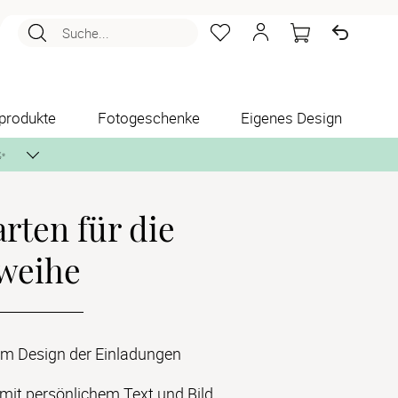
Suche...
produkte
Fotogeschenke
Eigenes Design
✨
rten für die
nlos per Post zusenden.
weihe
m Design der Einladungen
mit persönlichem Text und Bild