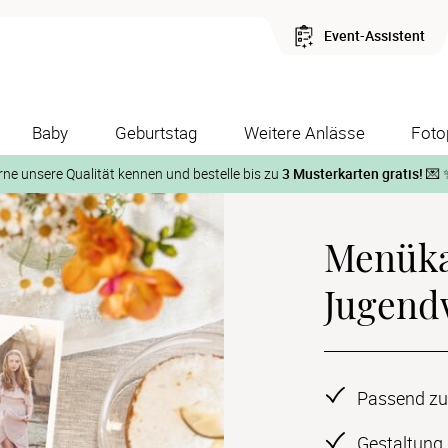
Event-Assistent
Baby
Geburtstag
Weitere Anlässe
Foto
rne unsere Qualität kennen und bestelle bis zu
3 Musterkarten gratis!
💌 
Und so geht‘s:
Menüka
1. Wähle bis zu 3 Kartendesigns
ose Musterkarte“
 auf der jeweiligen Produktseite und lasse Dir die Karten koste
Jugend
Passend zu
Gestaltung 