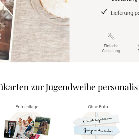
Lieferung p
Einfache

Gestaltung
karten zur Jugendweihe personalis
Fotocollage
Ohne Foto