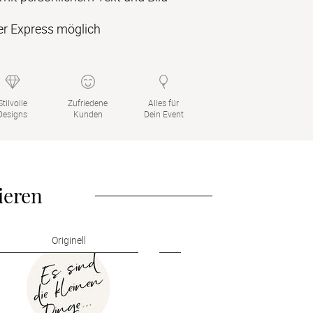
er Express möglich
Stilvolle

Zufriedene

Alles für

Designs
Kunden
Dein Event
ieren
Originell
Cool