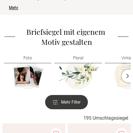
Verlobung
Mehr
Junggesel
Briefsiegel mit eigenem 
Motiv gestalten
Foto
Floral
Vinta
Mehr Filter
195 Umschlagssiegel