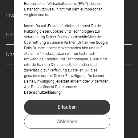
Karriere
Europäischen Wirtschaftsraums (EWR), dessen
Datenschutzniveau nicht mit dem europäischen
Musterkarten
Impressum
International
vergleichbar ist.
Digitale Fotoalben
AGB & Widerrufsrecht
Indem Du auf „Erlauben“ klickst, stimmst Du der
Deutschland
Nutzung dieser Cookies und Technologien zur
Digitale Gästelisten
Unsere Zahlungsarten
Zahlung & Versand
Verarbeitung Deiner Daten zu, einschließlich der
Schweiz
Übermittlung an unsere Partner (Dritte), wie
Google
.
FAQ & Hilfe
Datenschutz
Falls Du damit nicht einverstanden bist und auf
Frankreich
„Ablehnen“ klickst, nutzen wir nur technisch
Unsere Partner
Barrierefreiheitserklärung
notwendige Cookies und Technologien. Diese sind
erforderlich, um Dir unsere Seiten sicher und
LLM's
zuverlässig zur Verfügung zu stellen. All dies
geschieht nur mit Deiner Einwilligung. Du kannst
Deine Einwilligung jederzeit ändern oder widerrufen.
Alle Details findest Du in unserer
Datenschutzerklärung
.
Erlauben
Feier den Moment.
Ablehnen
© sendmoments Studio GmbH 2026