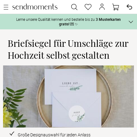
Lerne unsere Qualität kennen und bestelle bis zu
3 Musterkarten
gratis!
💌 ✨
Briefsiegel für Umschläge zur
Und so geht‘s:
Vor der H
Hochzeit selbst gestalten
1. Wähle bis zu 3 Kartendesigns
 aus und gestalte sie nach Deinen 
2. Aktiviere „kostenlose Musterkarte“
 auf der jeweiligen 
Tag der H
Produktseite und lasse Dir die Karten kostenlos per Post zusenden.
Nach der 
Geschenke
Hochzeits
Große Designauswahl für jeden Anlass