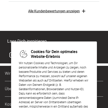
Alle Kundenbewertungen anzeigen
Lass Dich inspirieren
Cookies für Dein optimales
Website-Erlebnis
Wir nutzen Cookies und Technologien, um Dir
personalisierte Inhalte und Anzeigen zu zeigen, noch
bessere Produkte und Services zu bieten und deren
Wir sind für Dich da
Performance zu messen, sowohl auf unseren eigenen
Webseiten als auch auf Drittseiten. Hierfür erheben wir
Daten von Deinem Endgerät (z. B.
Kundenservice-Hotline
Über Uns
Geräteinformationen, Browserdaten und Nutzer-ID).
0049 221 956 725 10
Dazu kann es erforderlich sein, dass
Mo. - Fr. von 9 bis 17 Uhr
personenbezogene Daten (zumindest Deine IP-
Philosophie
Adresse) an Server von Drittanbietern übertragen
Kostenlose Services
werden, möglicherweise in ein Drittland außerhalb des
kontakt@sendmoments.at