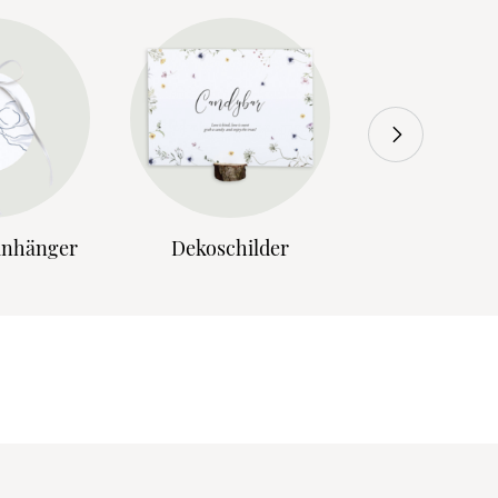
anhänger
Dekoschilder
Einladungs