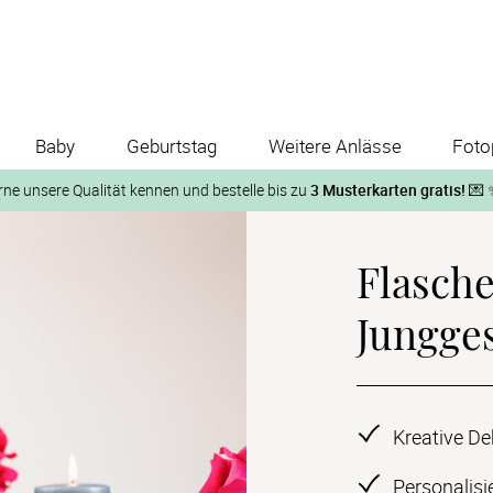
Baby
Geburtstag
Weitere Anlässe
Foto
rne unsere Qualität kennen und bestelle bis zu
3 Musterkarten gratis!
💌 
Und so geht‘s:
Flasch
1. Wähle bis zu 3 Kartendesigns
ose Musterkarte“
 auf der jeweiligen Produktseite und lasse Dir die Karten koste
Jungge
Kreative De
Personalisi