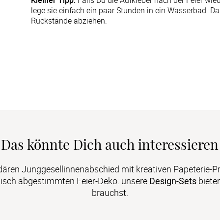
Kleiner Tipp:
Falls Du die Aufkleber nach der Feier wi
lege sie einfach ein paar Stunden in ein Wasserbad. D
Rückstände abziehen.
Das könnte Dich auch interessieren
dären Junggesellinnenabschied mit kreativen Papeterie-Pr
tisch abgestimmten Feier-Deko: unsere 
Design-Sets
 biete
brauchst.