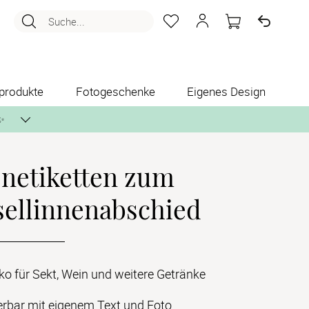
Suche...
produkte
Fotogeschenke
Eigenes Design
✨
enetiketten zum
nlos per Post zusenden.
sellinnenabschied
ko für Sekt, Wein und weitere Getränke
erbar mit eigenem Text und Foto