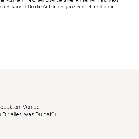
eder von den Flaschen oder Gefäßen entfernen möchtest,
anach kannst Du die Aufkleber ganz einfach und ohne
odukten. Von den 
n Dir alles, was Du dafür 