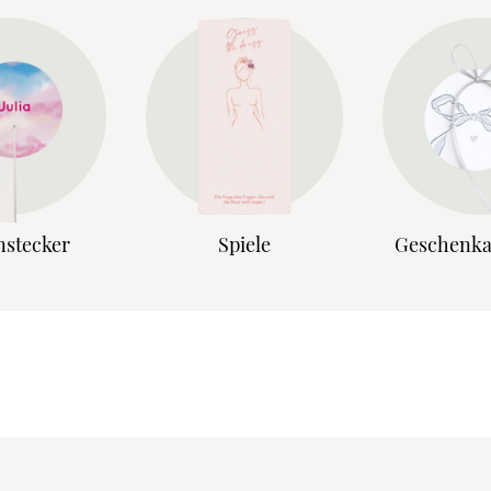
nstecker
Spiele
Geschenk