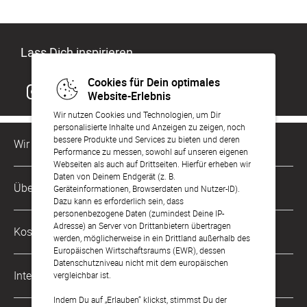
Lass Dich inspirieren
Cookies für Dein optimales
Website-Erlebnis
Wir nutzen Cookies und Technologien, um Dir
personalisierte Inhalte und Anzeigen zu zeigen, noch
bessere Produkte und Services zu bieten und deren
Wir sind für Dich da
Performance zu messen, sowohl auf unseren eigenen
Webseiten als auch auf Drittseiten. Hierfür erheben wir
Daten von Deinem Endgerät (z. B.
Kundenservice-Hotline
Über Uns
Geräteinformationen, Browserdaten und Nutzer-ID).
0049 221 956 725 10
Dazu kann es erforderlich sein, dass
Mo. - Fr. von 9 bis 17 Uhr
personenbezogene Daten (zumindest Deine IP-
Philosophie
Adresse) an Server von Drittanbietern übertragen
Kostenlose Services
werden, möglicherweise in ein Drittland außerhalb des
kontakt@sendmoments.at
Karriere
Europäischen Wirtschaftsraums (EWR), dessen
Datenschutzniveau nicht mit dem europäischen
Musterkarten
Impressum
International
vergleichbar ist.
Digitale Fotoalben
AGB & Widerrufsrecht
Indem Du auf „Erlauben“ klickst, stimmst Du der