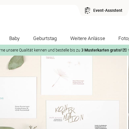
Event-Assistent
Baby
Geburtstag
Weitere Anlässe
Foto
rne unsere Qualität kennen und bestelle bis zu
3 Musterkarten gratis!
💌 
Und so geht‘s:
1. Wähle bis zu 3 Kartendesigns
ose Musterkarte“
 auf der jeweiligen Produktseite und lasse Dir die Karten koste