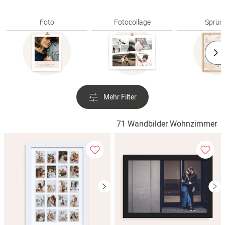
Verlobung
Foto
Fotocollage
Sprüc
Junggesel
Mehr Filter
71 Wandbilder Wohnzimmer