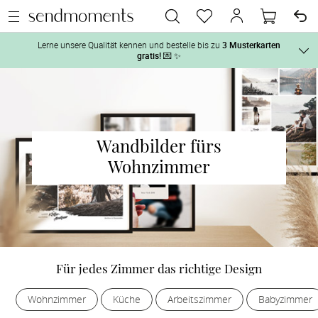
Lerne unsere Qualität kennen und bestelle bis zu
3 Musterkarten
gratis!
💌 ✨
Und so geht‘s:
Vor der H
1. Wähle bis zu 3 Kartendesigns
 aus und gestalte sie nach Deinen 
Wandbilder fürs
2. Aktiviere „kostenlose Musterkarte“
 auf der jeweiligen 
Tag der H
Produktseite und lasse Dir die Karten kostenlos per Post zusenden.
Wohnzimmer
Nach der 
Geschenke
Für jedes Zimmer das richtige Design
Hochzeits
Wohnzimmer
Küche
Arbeitszimmer
Babyzimmer