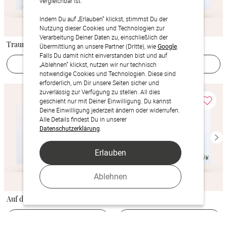
vergleichbar ist.
Indem Du auf „Erlauben“ klickst, stimmst Du der
Nutzung dieser Cookies und Technologien zur
Verarbeitung Deiner Daten zu, einschließlich der
Traumhafte Aussichten
Hochzeitsgeschichten
Übermittlung an unsere Partner (Dritte), wie
Google
.
Falls Du damit nicht einverstanden bist und auf
Jetzt gestalten
Jetzt gestalten
„Ablehnen“ klickst, nutzen wir nur technisch
notwendige Cookies und Technologien. Diese sind
erforderlich, um Dir unsere Seiten sicher und
zuverlässig zur Verfügung zu stellen. All dies
geschieht nur mit Deiner Einwilligung. Du kannst
Deine Einwilligung jederzeit ändern oder widerrufen.
Alle Details findest Du in unserer
Datenschutzerklärung
.
Erlauben
Ablehnen
Auf dem Land
Grüne Pracht
Jetzt gestalten
Jetzt gestalten