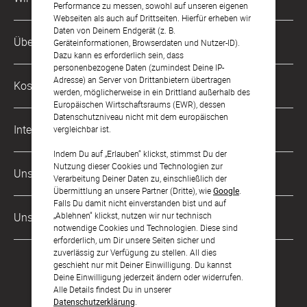
Performance zu messen, sowohl auf unseren eigenen
Webseiten als auch auf Drittseiten. Hierfür erheben wir
Daten von Deinem Endgerät (z. B.
Kundenservice-Hotline
Über Uns
Geräteinformationen, Browserdaten und Nutzer-ID).
0049 221 956 725 10
Dazu kann es erforderlich sein, dass
Mo. - Fr. von 9 bis 17 Uhr
personenbezogene Daten (zumindest Deine IP-
Philosophie
Adresse) an Server von Drittanbietern übertragen
Kostenlose Services
werden, möglicherweise in ein Drittland außerhalb des
kontakt@sendmoments.at
Karriere
Europäischen Wirtschaftsraums (EWR), dessen
Datenschutzniveau nicht mit dem europäischen
Musterkarten
Impressum
International
vergleichbar ist.
Digitale Fotoalben
AGB & Widerrufsrecht
Indem Du auf „Erlauben“ klickst, stimmst Du der
Deutschland
Nutzung dieser Cookies und Technologien zur
Digitale Gästelisten
Unsere Zahlungsarten
Zahlung & Versand
Verarbeitung Deiner Daten zu, einschließlich der
Schweiz
Übermittlung an unsere Partner (Dritte), wie
Google
.
FAQ & Hilfe
Datenschutz
Falls Du damit nicht einverstanden bist und auf
Frankreich
„Ablehnen“ klickst, nutzen wir nur technisch
Unsere Partner
Barrierefreiheitserklärung
notwendige Cookies und Technologien. Diese sind
erforderlich, um Dir unsere Seiten sicher und
LLM's
zuverlässig zur Verfügung zu stellen. All dies
geschieht nur mit Deiner Einwilligung. Du kannst
Deine Einwilligung jederzeit ändern oder widerrufen.
Alle Details findest Du in unserer
Datenschutzerklärung
.