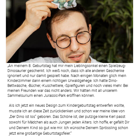
„An meinem 8. Geburtstag hat mir mein Lieblingsonkel einen Spielzeug-
Dinosaurier geschenkt. Ich weiß noch, dass ich alle anderen Geschenke
ignoriert und nur damit gespielt habe. Nach einigen Monaten glich mein
Kinderzimmer dann einem richtigen Urwaldgehege. Ich hatte Dino-
Bettwäsche, -Bücher, -Kuscheltiere, -Spielfiguren und noch vieles mehr. Bei
meinen Freunden war das nicht anders. Wir hätten mit all unserem
Sammelsurium einen Jurassic-Park eröffnen können.
Als ich jetzt ein neues Design zum Kindergeburtstag entwerfen wollte, 
musste ich an diese Zeit zurückdenken und schon war meine Idee von 
„Der Dino ist los“ geboren. Das Schöne ist, der putzige kleine Kerl passt 
sowohl für Mädchen als auch Jungen jeden Alters. Ich hoffe, er gefällt Dir 
und Deinem Kind so gut wie mir. Ich wünsche Deinem Sprössling schon 
jetzt eine großartige Geburtstagsfeier.“ 