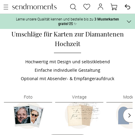
Lerne unsere Qualität kennen und bestelle bis zu
3 Musterkarten
gratis!
💌 ✨
Umschläge für Karten zur Diamantenen
Und so geht‘s:
Hochzeit
Vor der H
1. Wähle bis zu 3 Kartendesigns
 aus und gestalte sie nach Deinen 
2. Aktiviere „kostenlose Musterkarte“
 auf der jeweiligen 
Hochwertig mit Design und selbstklebend
Tag der H
Produktseite und lasse Dir die Karten kostenlos per Post zusenden.
Einfache individuelle Gestaltung
Optional mit Absender- & Empfängeraufdruck
Nach der 
Foto
Vintage
Mode
Geschenke
Hochzeits