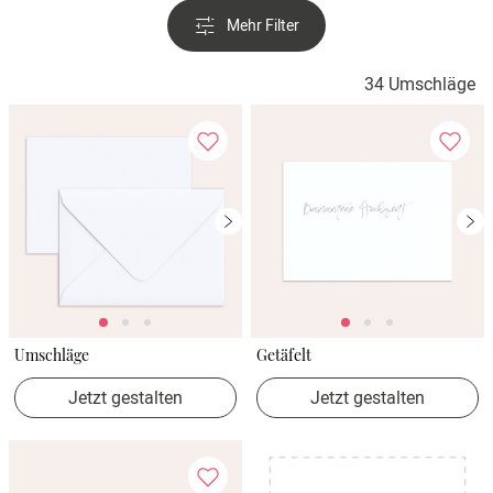
Verlobung
Mehr Filter
Junggesel
34 Umschläge
Umschläge
Getäfelt
Jetzt gestalten
Jetzt gestalten