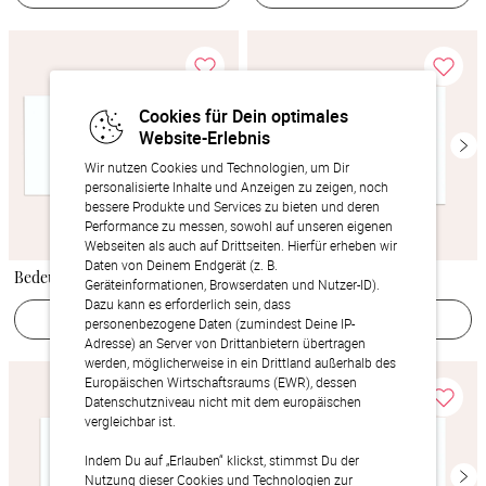
Cookies für Dein optimales
Website-Erlebnis
Wir nutzen Cookies und Technologien, um Dir
personalisierte Inhalte und Anzeigen zu zeigen, noch
bessere Produkte und Services zu bieten und deren
Performance zu messen, sowohl auf unseren eigenen
Webseiten als auch auf Drittseiten. Hierfür erheben wir
Daten von Deinem Endgerät (z. B.
Bedeutsame Zweisamkeit
Diamantener Glücksfunke
Geräteinformationen, Browserdaten und Nutzer-ID).
Dazu kann es erforderlich sein, dass
Jetzt gestalten
Jetzt gestalten
personenbezogene Daten (zumindest Deine IP-
Adresse) an Server von Drittanbietern übertragen
werden, möglicherweise in ein Drittland außerhalb des
Europäischen Wirtschaftsraums (EWR), dessen
Datenschutzniveau nicht mit dem europäischen
vergleichbar ist.
Indem Du auf „Erlauben“ klickst, stimmst Du der
Nutzung dieser Cookies und Technologien zur