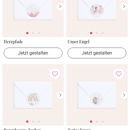
Verlobung
Junggesel
Herzpfade
Unser Engel
Jetzt gestalten
Jetzt gestalten