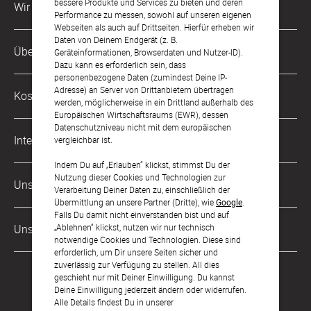
bessere Produkte und Services zu bieten und deren
Wir sind für Dich da
Performance zu messen, sowohl auf unseren eigenen
Webseiten als auch auf Drittseiten. Hierfür erheben wir
Daten von Deinem Endgerät (z. B.
Kundenservice-Hotline
Über Uns
Geräteinformationen, Browserdaten und Nutzer-ID).
0049 221 956 725 10
Dazu kann es erforderlich sein, dass
Mo. - Fr. von 9 bis 17 Uhr
personenbezogene Daten (zumindest Deine IP-
Philosophie
Adresse) an Server von Drittanbietern übertragen
Kostenlose Services
werden, möglicherweise in ein Drittland außerhalb des
kontakt@sendmoments.at
Karriere
Europäischen Wirtschaftsraums (EWR), dessen
Datenschutzniveau nicht mit dem europäischen
Musterkarten
Impressum
International
vergleichbar ist.
Digitale Fotoalben
AGB & Widerrufsrecht
Indem Du auf „Erlauben“ klickst, stimmst Du der
Deutschland
Nutzung dieser Cookies und Technologien zur
Digitale Gästelisten
Unsere Zahlungsarten
Zahlung & Versand
Verarbeitung Deiner Daten zu, einschließlich der
Schweiz
Übermittlung an unsere Partner (Dritte), wie
Google
.
FAQ & Hilfe
Datenschutz
Falls Du damit nicht einverstanden bist und auf
Frankreich
Unsere Partner
„Ablehnen“ klickst, nutzen wir nur technisch
Barrierefreiheitserklärung
notwendige Cookies und Technologien. Diese sind
erforderlich, um Dir unsere Seiten sicher und
LLM's
zuverlässig zur Verfügung zu stellen. All dies
geschieht nur mit Deiner Einwilligung. Du kannst
Deine Einwilligung jederzeit ändern oder widerrufen.
Alle Details findest Du in unserer