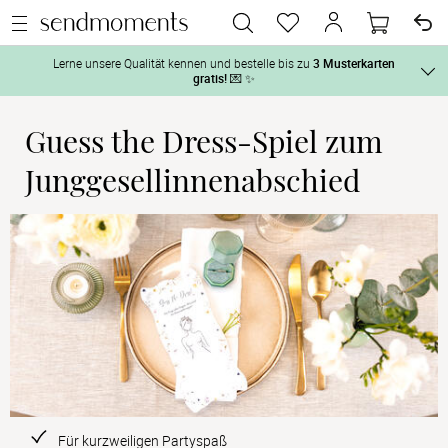
Lerne unsere Qualität kennen und bestelle bis zu
3 Musterkarten
gratis!
💌 ✨
Guess the Dress-Spiel zum
Und so geht‘s:
Vor der H
Junggesellinnenabschied
1. Wähle bis zu 3 Kartendesigns
 aus und gestalte sie nach Deinen 
2. Aktiviere „kostenlose Musterkarte“
 auf der jeweiligen 
Tag der H
Produktseite und lasse Dir die Karten kostenlos per Post zusenden.
Nach der 
Geschenke
Hochzeits
Für kurzweiligen Partyspaß