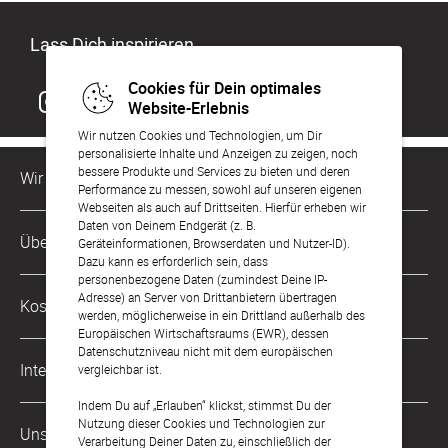
Lass Dich inspirieren
Cookies für Dein optimales
Website-Erlebnis
Wir nutzen Cookies und Technologien, um Dir
personalisierte Inhalte und Anzeigen zu zeigen, noch
bessere Produkte und Services zu bieten und deren
Wir sind für Dich da
Performance zu messen, sowohl auf unseren eigenen
Webseiten als auch auf Drittseiten. Hierfür erheben wir
Daten von Deinem Endgerät (z. B.
Kundenservice-Hotline
Über Uns
Geräteinformationen, Browserdaten und Nutzer-ID).
0049 221 956 725 10
Dazu kann es erforderlich sein, dass
Mo. - Fr. von 9 bis 17 Uhr
personenbezogene Daten (zumindest Deine IP-
Philosophie
Adresse) an Server von Drittanbietern übertragen
Kostenlose Services
werden, möglicherweise in ein Drittland außerhalb des
kontakt@sendmoments.at
Karriere
Europäischen Wirtschaftsraums (EWR), dessen
Datenschutzniveau nicht mit dem europäischen
Musterkarten
Impressum
International
vergleichbar ist.
Digitale Fotoalben
AGB & Widerrufsrecht
Indem Du auf „Erlauben“ klickst, stimmst Du der
Deutschland
Nutzung dieser Cookies und Technologien zur
Digitale Gästelisten
Unsere Zahlungsarten
Zahlung & Versand
Verarbeitung Deiner Daten zu, einschließlich der