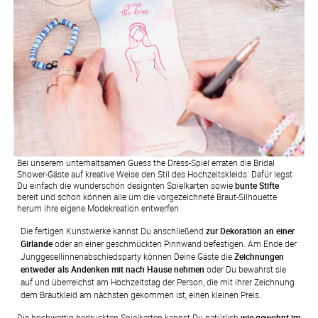
Bei unserem unterhaltsamen Guess the Dress-Spiel erraten die Bridal
Shower-Gäste auf kreative Weise den Stil des Hochzeitskleids. Dafür legst
Du einfach die wunderschön designten Spielkarten sowie
bunte Stifte
bereit und schon können alle um die vorgezeichnete Braut-Silhouette
herum ihre eigene Modekreation entwerfen.
Die fertigen Kunstwerke kannst Du anschließend 
zur Dekoration an einer 
Girlande
 oder an einer geschmückten Pinnwand befestigen. Am Ende der 
Junggesellinnen­abschiedsparty können Deine Gäste die 
Zeichnungen 
entweder als Andenken mit nach Hause nehmen
 oder Du bewahrst sie 
auf und überreichst am Hochzeitstag der Person, die mit ihrer Zeichnung 
dem Brautkleid am nächsten gekommen ist, einen kleinen Preis.
Die hochwertig bedruckten Spielkarten kannst Du natürlich
wie gewohnt im