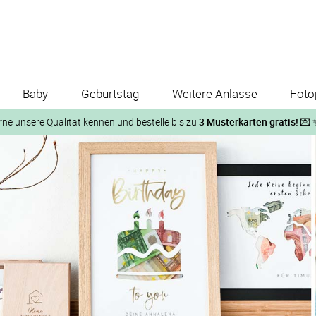
Baby
Geburtstag
Weitere Anlässe
Foto
rne unsere Qualität kennen und bestelle bis zu
3 Musterkarten gratis!
💌 
Und so geht‘s:
1. Wähle bis zu 3 Kartendesigns
ose Musterkarte“
 auf der jeweiligen Produktseite und lasse Dir die Karten koste