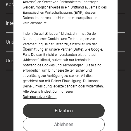
Philosophie
Adresse) an Server von Drittanbietern übertragen
Kostenlose Services
werden, möglicherweise in ein Drittland außerhalb des
kontakt@sendmoments.at
Karriere
Europäischen Wirtschaftsraums (EWR), dessen
Datenschutzniveau nicht mit dem europäischen
Musterkarten
Impressum
International
vergleichbar ist.
Digitale Fotoalben
AGB & Widerrufsrecht
Indem Du auf „Erlauben“ klickst, stimmst Du der
Deutschland
Nutzung dieser Cookies und Technologien zur
Digitale Gästelisten
Unsere Zahlungsarten
Zahlung & Versand
Verarbeitung Deiner Daten zu, einschließlich der
Schweiz
Übermittlung an unsere Partner (Dritte), wie
Google
.
FAQ & Hilfe
Datenschutz
Falls Du damit nicht einverstanden bist und auf
Frankreich
Unsere Partner
„Ablehnen“ klickst, nutzen wir nur technisch
Barrierefreiheitserklärung
notwendige Cookies und Technologien. Diese sind
erforderlich, um Dir unsere Seiten sicher und
LLM's
zuverlässig zur Verfügung zu stellen. All dies
geschieht nur mit Deiner Einwilligung. Du kannst
Deine Einwilligung jederzeit ändern oder widerrufen.
Alle Details findest Du in unserer
Datenschutzerklärung
.
Erlauben
Feier den Moment.
Ablehnen