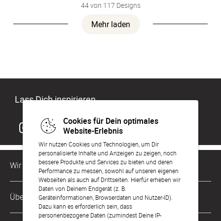
44 von 117 Designs
Mehr laden
Lass Dich inspirieren
Cookies für Dein optimales
Website-Erlebnis
Wir nutzen Cookies und Technologien, um Dir
personalisierte Inhalte und Anzeigen zu zeigen, noch
bessere Produkte und Services zu bieten und deren
Wir sind für Dich da
Performance zu messen, sowohl auf unseren eigenen
Webseiten als auch auf Drittseiten. Hierfür erheben wir
Daten von Deinem Endgerät (z. B.
Kundenservice-Hotline
Über Uns
Geräteinformationen, Browserdaten und Nutzer-ID).
0049 221 956 725 10
Dazu kann es erforderlich sein, dass
Mo. - Fr. von 9 bis 17 Uhr
personenbezogene Daten (zumindest Deine IP-