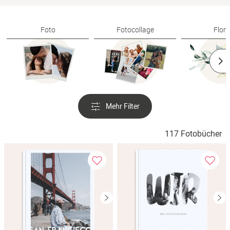
Verlobung
Foto
Fotocollage
Flora
Junggesel
Mehr Filter
117 Fotobücher