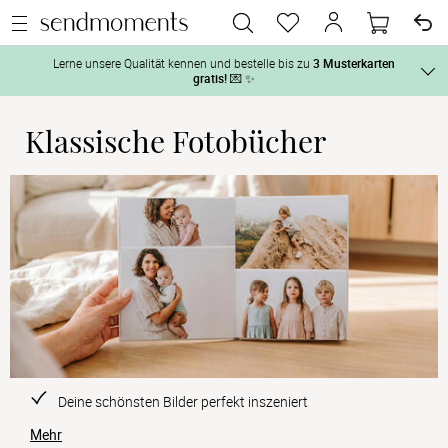
Lerne unsere Qualität kennen und bestelle bis zu
3 Musterkarten
gratis!
💌 ✨
Klassische Fotobücher
Und so geht‘s:
Vor der H
1. Wähle bis zu 3 Kartendesigns
 aus und gestalte sie nach Deinen 
2. Aktiviere „kostenlose Musterkarte“
 auf der jeweiligen 
Tag der H
Produktseite und lasse Dir die Karten kostenlos per Post zusenden.
Nach der 
Geschenke
Hochzeits
Deine schönsten Bilder perfekt inszeniert
Mehr