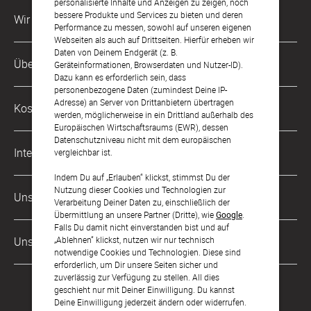
personalisierte Inhalte und Anzeigen zu zeigen, noch
bessere Produkte und Services zu bieten und deren
Wir sind für Dich da
Performance zu messen, sowohl auf unseren eigenen
Webseiten als auch auf Drittseiten. Hierfür erheben wir
Daten von Deinem Endgerät (z. B.
Kundenservice-Hotline
Über Uns
Geräteinformationen, Browserdaten und Nutzer-ID).
0049 221 956 725 10
Dazu kann es erforderlich sein, dass
Mo. - Fr. von 9 bis 17 Uhr
personenbezogene Daten (zumindest Deine IP-
Philosophie
Adresse) an Server von Drittanbietern übertragen
Kostenlose Services
werden, möglicherweise in ein Drittland außerhalb des
kontakt@sendmoments.at
Karriere
Europäischen Wirtschaftsraums (EWR), dessen
Datenschutzniveau nicht mit dem europäischen
Musterkarten
Impressum
International
vergleichbar ist.
Digitale Fotoalben
AGB & Widerrufsrecht
Indem Du auf „Erlauben“ klickst, stimmst Du der
Deutschland
Nutzung dieser Cookies und Technologien zur
Digitale Gästelisten
Unsere Zahlungsarten
Zahlung & Versand
Verarbeitung Deiner Daten zu, einschließlich der
Schweiz
Übermittlung an unsere Partner (Dritte), wie
Google
.
FAQ & Hilfe
Datenschutz
Falls Du damit nicht einverstanden bist und auf
Frankreich
„Ablehnen“ klickst, nutzen wir nur technisch
Unsere Partner
Barrierefreiheitserklärung
notwendige Cookies und Technologien. Diese sind
erforderlich, um Dir unsere Seiten sicher und
LLM's
zuverlässig zur Verfügung zu stellen. All dies
geschieht nur mit Deiner Einwilligung. Du kannst
Deine Einwilligung jederzeit ändern oder widerrufen.