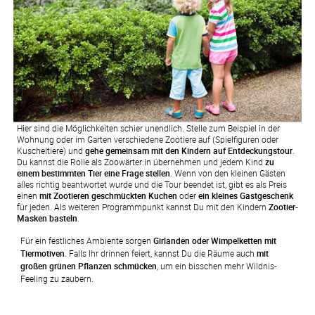
Hier sind die Möglichkeiten schier unendlich. Stelle zum Beispiel in der
Wohnung oder im Garten verschiedene Zootiere auf (Spielfiguren oder
Kuscheltiere) und
gehe gemeinsam mit den Kindern auf Entdeckungstour
.
Du kannst die Rolle als Zoowärter:in übernehmen und jedem Kind
zu
einem bestimmten Tier eine Frage stellen
. Wenn von den kleinen Gästen
alles richtig beantwortet wurde und die Tour beendet ist, gibt es als Preis
einen
mit Zootieren geschmückten Kuchen
oder
ein kleines Gastgeschenk
für jeden. Als weiteren Programmpunkt kannst Du mit den Kindern
Zootier-
Masken basteln
.
Für ein festliches Ambiente sorgen 
Girlanden oder Wimpelketten mit 
Tiermotiven
. Falls Ihr drinnen feiert, kannst Du die Räume auch 
mit 
großen grünen Pflanzen schmücken
, um ein bisschen mehr Wildnis-
Feeling zu zaubern.