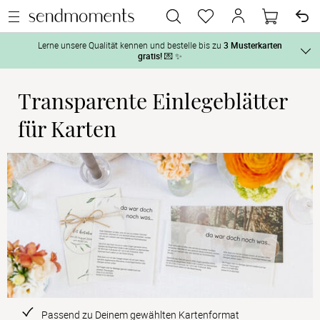
Lerne unsere Qualität kennen und bestelle bis zu
3 Musterkarten
gratis!
💌 ✨
Transparente Einlegeblätter
Und so geht‘s:
Vor der H
für Karten
1. Wähle bis zu 3 Kartendesigns
 aus und gestalte sie nach Deinen 
2. Aktiviere „kostenlose Musterkarte“
 auf der jeweiligen 
Tag der H
Produktseite und lasse Dir die Karten kostenlos per Post zusenden.
Nach der 
Geschenke
Hochzeits
Passend zu Deinem gewählten Kartenformat