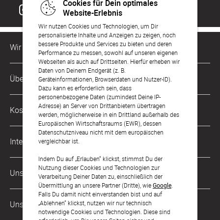
Cookies für Dein optimales
Website-Erlebnis
Wir nutzen Cookies und Technologien, um Dir
personalisierte Inhalte und Anzeigen zu zeigen, noch
bessere Produkte und Services zu bieten und deren
Wir sind für Dich da
Performance zu messen, sowohl auf unseren eigenen
Webseiten als auch auf Drittseiten. Hierfür erheben wir
Daten von Deinem Endgerät (z. B.
Kundenservice-Hotline
Über Uns
Geräteinformationen, Browserdaten und Nutzer-ID).
0049 221 956 725 10
Dazu kann es erforderlich sein, dass
Mo. - Fr. von 9 bis 17 Uhr
personenbezogene Daten (zumindest Deine IP-
Philosophie
Adresse) an Server von Drittanbietern übertragen
Kostenlose Services
werden, möglicherweise in ein Drittland außerhalb des
kontakt@sendmoments.at
Karriere
Europäischen Wirtschaftsraums (EWR), dessen
Datenschutzniveau nicht mit dem europäischen
Musterkarten
Impressum
International
vergleichbar ist.
Digitale Fotoalben
AGB & Widerrufsrecht
Indem Du auf „Erlauben“ klickst, stimmst Du der
Deutschland
Nutzung dieser Cookies und Technologien zur
Digitale Gästelisten
Unsere Zahlungsarten
Zahlung & Versand
Verarbeitung Deiner Daten zu, einschließlich der
Schweiz
Übermittlung an unsere Partner (Dritte), wie
Google
.
FAQ & Hilfe
Datenschutz
Falls Du damit nicht einverstanden bist und auf
Frankreich
„Ablehnen“ klickst, nutzen wir nur technisch
Unsere Partner
Barrierefreiheitserklärung
notwendige Cookies und Technologien. Diese sind