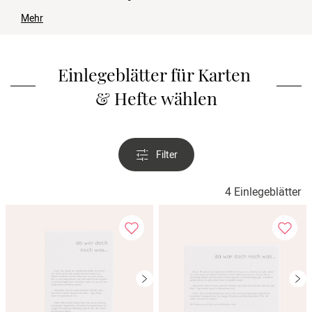
Verlobung
Mehr
Junggesel
Einlegeblätter für Karten 
& Hefte wählen
Filter
4 Einlegeblätter