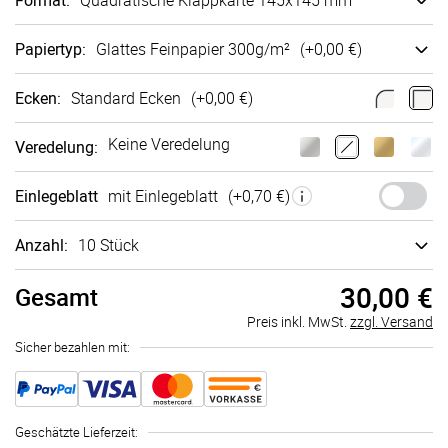
Format
:
Quadra­tische Klappkarte 145x145 mm
Papiertyp
:
Glattes Fein­papier 300g/m²
(+
0,00 €
)
Ecken
:
Standard Ecken
(+
0,00 €
)
Keine Veredelung
Veredelung
:
Einlegeblatt
mit Einlegeblatt
(+
0,70 €
)
Anzahl:
10 Stück
30,00 €
Gesamt
Preis inkl. MwSt.
zzgl. Versand
Sicher bezahlen mit:
Geschätzte Lieferzeit
: