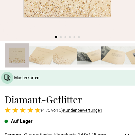
Verlobung
Junggesel
Musterkarten
Diamant-Geflitter
(4.75 von 5)
Kundenbewertungen
Auf Lager