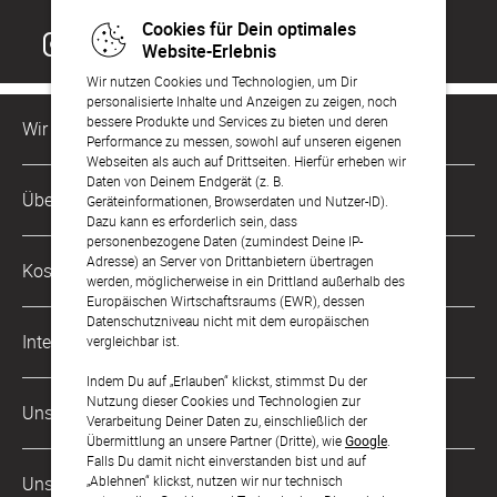
Cookies für Dein optimales
Website-Erlebnis
Wir nutzen Cookies und Technologien, um Dir
personalisierte Inhalte und Anzeigen zu zeigen, noch
bessere Produkte und Services zu bieten und deren
Wir sind für Dich da
Performance zu messen, sowohl auf unseren eigenen
Webseiten als auch auf Drittseiten. Hierfür erheben wir
Daten von Deinem Endgerät (z. B.
Kundenservice-Hotline
Über Uns
Geräteinformationen, Browserdaten und Nutzer-ID).
0049 221 956 725 10
Dazu kann es erforderlich sein, dass
Mo. - Fr. von 9 bis 17 Uhr
personenbezogene Daten (zumindest Deine IP-
Philosophie
Adresse) an Server von Drittanbietern übertragen
Kostenlose Services
werden, möglicherweise in ein Drittland außerhalb des
kontakt@sendmoments.at
Karriere
Europäischen Wirtschaftsraums (EWR), dessen
Datenschutzniveau nicht mit dem europäischen
Musterkarten
Impressum
International
vergleichbar ist.
Digitale Fotoalben
AGB & Widerrufsrecht
Indem Du auf „Erlauben“ klickst, stimmst Du der
Deutschland
Nutzung dieser Cookies und Technologien zur
Digitale Gästelisten
Unsere Zahlungsarten
Zahlung & Versand
Verarbeitung Deiner Daten zu, einschließlich der
Schweiz
Übermittlung an unsere Partner (Dritte), wie
Google
.
FAQ & Hilfe
Datenschutz
Falls Du damit nicht einverstanden bist und auf
Frankreich
„Ablehnen“ klickst, nutzen wir nur technisch
Unsere Partner
Barrierefreiheitserklärung