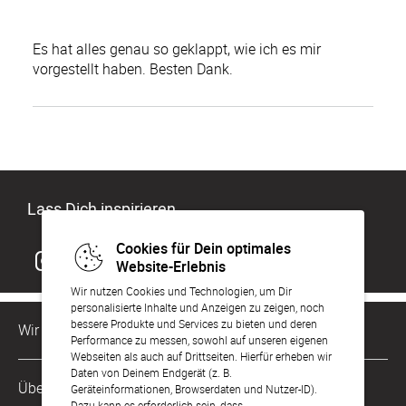
Es hat alles genau so geklappt, wie ich es mir
vorgestellt haben. Besten Dank.
Lass Dich inspirieren
Cookies für Dein optimales
Website-Erlebnis
Wir nutzen Cookies und Technologien, um Dir
personalisierte Inhalte und Anzeigen zu zeigen, noch
bessere Produkte und Services zu bieten und deren
Wir sind für Dich da
Performance zu messen, sowohl auf unseren eigenen
Webseiten als auch auf Drittseiten. Hierfür erheben wir
Daten von Deinem Endgerät (z. B.
Kundenservice-Hotline
Über Uns
Geräteinformationen, Browserdaten und Nutzer-ID).
0049 221 956 725 10
Dazu kann es erforderlich sein, dass