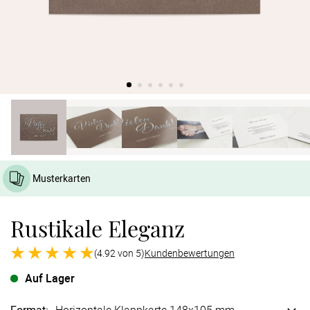
Verlobung
Junggesel
Musterkarten
Rustikale Eleganz
(4.92 von 5)
Kundenbewertungen
Auf Lager