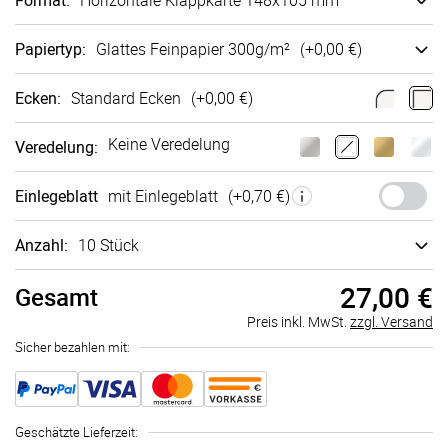
Format
:
Ho­ri­zon­tale Klappkarte 148x105 mm
Papiertyp
:
Glattes Fein­papier 300g/m²
(+
0,00 €
)
Ecken
:
Standard Ecken
(+
0,00 €
)
Keine Veredelung
Veredelung
:
Einlegeblatt
mit Einlegeblatt
(+
0,70 €
)
Anzahl:
10 Stück
27,00 €
Gesamt
Preis inkl. MwSt.
zzgl. Versand
Sicher bezahlen mit:
Geschätzte Lieferzeit
: