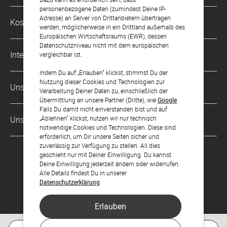
Mo. - Fr. von 9 bis 17 Uhr
personenbezogene Daten (zumindest Deine IP-
Philosophie
Adresse) an Server von Drittanbietern übertragen
Kostenlose Services
werden, möglicherweise in ein Drittland außerhalb des
kontakt@sendmoments.at
Karriere
Europäischen Wirtschaftsraums (EWR), dessen
Datenschutzniveau nicht mit dem europäischen
Musterkarten
Impressum
International
vergleichbar ist.
Digitale Fotoalben
AGB & Widerrufsrecht
Indem Du auf „Erlauben“ klickst, stimmst Du der
Deutschland
Nutzung dieser Cookies und Technologien zur
Digitale Gästelisten
Unsere Zahlungsarten
Zahlung & Versand
Verarbeitung Deiner Daten zu, einschließlich der
Schweiz
Übermittlung an unsere Partner (Dritte), wie
Google
.
FAQ & Hilfe
Datenschutz
Falls Du damit nicht einverstanden bist und auf
Frankreich
„Ablehnen“ klickst, nutzen wir nur technisch
Unsere Partner
Barrierefreiheitserklärung
notwendige Cookies und Technologien. Diese sind
erforderlich, um Dir unsere Seiten sicher und
LLM's
zuverlässig zur Verfügung zu stellen. All dies
geschieht nur mit Deiner Einwilligung. Du kannst
Deine Einwilligung jederzeit ändern oder widerrufen.
Alle Details findest Du in unserer
Datenschutzerklärung
.
Erlauben
Feier den Moment.