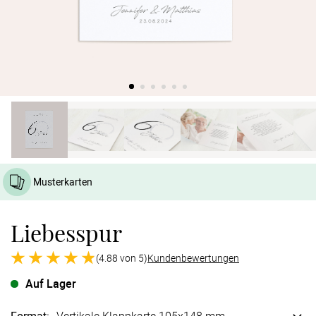
Verlobung
Junggesel
Musterkarten
Liebesspur
(4.88 von 5)
Kundenbewertungen
Auf Lager