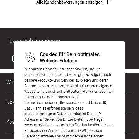
Alle Kundenbewertungen anzeigen
Lass Dich inspirieren
Cookies für Dein optimales
Website-Erlebnis
Wir nutzen Cookies und Technologien, um Dir
personalisierte Inhalte und Anzeigen zu zeigen, noch
bessere Produkte und Services zu bieten und deren
Wir sind für Dich da
Performance zu messen, sowohl auf unseren eigenen
Webseiten als auch auf Drittseiten. Hierfür erheben wir
Daten von Deinem Endgerät (z. B.
Kundenservice-Hotline
Über Uns
Geräteinformationen, Browserdaten und Nutzer-ID).
0049 221 956 725 10
Dazu kann es erforderlich sein, dass
Mo. - Fr. von 9 bis 17 Uhr
personenbezogene Daten (zumindest Deine IP-
Philosophie
Adresse) an Server von Drittanbietern übertragen
Kostenlose Services
werden, möglicherweise in ein Drittland außerhalb des
kontakt@sendmoments.at
Karriere
Europäischen Wirtschaftsraums (EWR), dessen
Datenschutzniveau nicht mit dem europäischen
Musterkarten