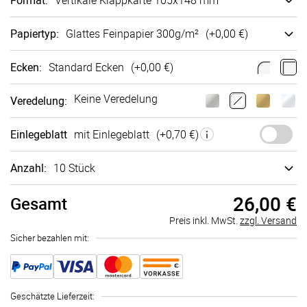
Format
:
Vertikale Klappkarte 105x148 mm
Papiertyp
:
Glattes Fein­papier 300g/m²
(+
0,00 €
)
Ecken
:
Standard Ecken
(+
0,00 €
)
Keine Veredelung
Veredelung
:
Einlegeblatt
mit Einlegeblatt
(+
0,70 €
)
Anzahl:
10 Stück
26,00 €
Gesamt
Preis inkl. MwSt.
zzgl. Versand
Sicher bezahlen mit:
Geschätzte Lieferzeit
: