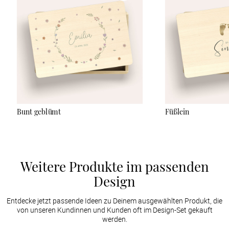
naturbelassen und nicht versiegelt sind, empfehlen wir, sie nur
mit einem leicht angefeuchteten Tuch sanft abzuwischen und
keine Reinigungsmittel zu verwenden. Der UV-Druck ist sehr
robust, kann aber bei starker Reibung oder durch scharfe
Gegenstände verkratzen.
Bunt geblümt
Füßlein
Weitere Produkte im passenden
Design
Entdecke jetzt passende Ideen zu Deinem ausgewählten Produkt, die
von unseren Kundinnen und Kunden oft im Design-Set gekauft
werden.