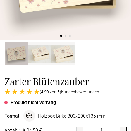
Verlobung
Junggesel
Zarter Blütenzauber
(4.90 von 5)
Kundenbewertungen
Produkt nicht vorrätig
Format
:
Holzbox Birke 300x200x135 mm
Anzahl:
à 34,50 €