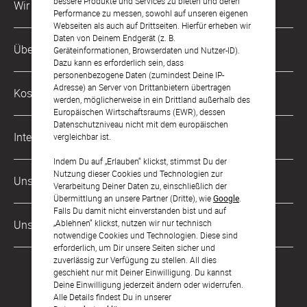
bessere Produkte und Services zu bieten und deren
Wir sind für Dich da
Performance zu messen, sowohl auf unseren eigenen
Webseiten als auch auf Drittseiten. Hierfür erheben wir
Daten von Deinem Endgerät (z. B.
Kundenservice-Hotline
Über Uns
Geräteinformationen, Browserdaten und Nutzer-ID).
0049 221 956 725 10
Dazu kann es erforderlich sein, dass
Mo. - Fr. von 9 bis 17 Uhr
personenbezogene Daten (zumindest Deine IP-
Philosophie
Adresse) an Server von Drittanbietern übertragen
Kostenlose Services
werden, möglicherweise in ein Drittland außerhalb des
kontakt@sendmoments.at
Karriere
Europäischen Wirtschaftsraums (EWR), dessen
Datenschutzniveau nicht mit dem europäischen
Musterkarten
Impressum
International
vergleichbar ist.
Digitale Fotoalben
AGB & Widerrufsrecht
Indem Du auf „Erlauben“ klickst, stimmst Du der
Deutschland
Nutzung dieser Cookies und Technologien zur
Digitale Gästelisten
Unsere Zahlungsarten
Zahlung & Versand
Verarbeitung Deiner Daten zu, einschließlich der
Schweiz
Übermittlung an unsere Partner (Dritte), wie
Google
.
FAQ & Hilfe
Datenschutz
Falls Du damit nicht einverstanden bist und auf
Frankreich
„Ablehnen“ klickst, nutzen wir nur technisch
Unsere Partner
Barrierefreiheitserklärung
notwendige Cookies und Technologien. Diese sind
erforderlich, um Dir unsere Seiten sicher und
LLM's
zuverlässig zur Verfügung zu stellen. All dies
geschieht nur mit Deiner Einwilligung. Du kannst
Deine Einwilligung jederzeit ändern oder widerrufen.
Alle Details findest Du in unserer