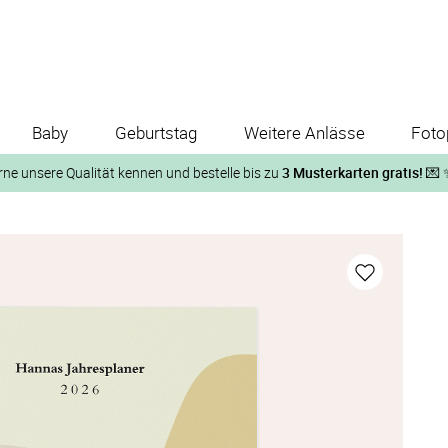
Baby
Geburtstag
Weitere Anlässe
Foto
rne unsere Qualität kennen und bestelle bis zu
3 Musterkarten gratis!
💌 
Und so geht‘s:
1. Wähle bis zu 3 Kartendesigns
ose Musterkarte“
 auf der jeweiligen Produktseite und lasse Dir die Karten koste