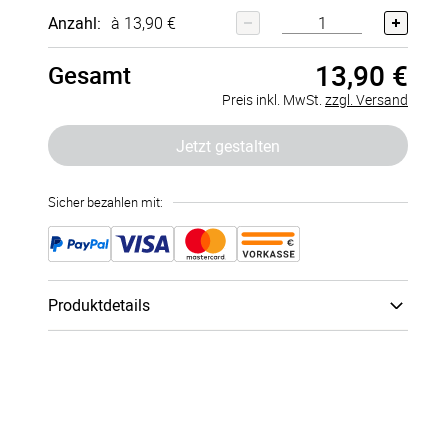
Anzahl:
à 13,90 €
13,90 €
Gesamt
Kalender
Kalender
2026
generisch
Preis inkl. MwSt.
zzgl. Versand
+
2,00 €
+
2,00 €
Jetzt gestalten
Sicher bezahlen mit:
Produktdetails
Seitenanzahl
:
110 Seiten / 55 Blatt
Innenseiten Papier
:
Premium­papier 160g
Spiralbindung Farbe
:
Spiralbindung Schwarz
Gestalte im Handumdrehen einen hochwertigen