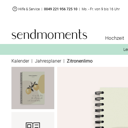
Hilfe & Service
|
0049 221 956 725 10
|
Mo. - Fr. von 9 bis 16 Uhr
Hochzeit
Le
Kalender
|
Jahresplaner
|
Zitronenlimo
2. Aktiviere „kostenl