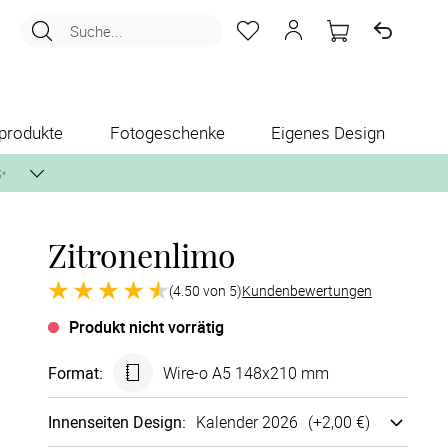
Suche...
produkte
Fotogeschenke
Eigenes Design
✨
Zitronenlimo
nlos per Post zusenden.
(4.50 von 5)
Kundenbewertungen
Produkt nicht vorrätig
Format
:
Wire-o A5 148x210 mm
Innen­seiten Design
:
Kalender 2026
(+
2,00 €
)