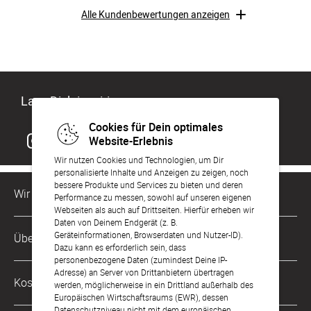
Alle Kundenbewertungen anzeigen
Lass Dich inspirieren
Cookies für Dein optimales
Website-Erlebnis
Wir nutzen Cookies und Technologien, um Dir
personalisierte Inhalte und Anzeigen zu zeigen, noch
bessere Produkte und Services zu bieten und deren
Wir sind für Dich da
Performance zu messen, sowohl auf unseren eigenen
Webseiten als auch auf Drittseiten. Hierfür erheben wir
Daten von Deinem Endgerät (z. B.
Kundenservice-Hotline
Geräteinformationen, Browserdaten und Nutzer-ID).
Über Uns
0049 221 956 725 10
Dazu kann es erforderlich sein, dass
Mo. - Fr. von 9 bis 17 Uhr
personenbezogene Daten (zumindest Deine IP-
Adresse) an Server von Drittanbietern übertragen
Philosophie
Kostenlose Services
werden, möglicherweise in ein Drittland außerhalb des
kontakt@sendmoments.at
Karriere
Europäischen Wirtschaftsraums (EWR), dessen
Datenschutzniveau nicht mit dem europäischen