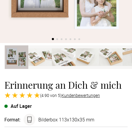
Verlobung
Junggesel
Erinnerung an Dich & mich
(4.90 von 5)
Kundenbewertungen
Auf Lager
Format
:
Bilderbox 113x130x35 mm