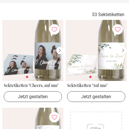
Verlobung
33 Sektetiketten
Junggesel
Sektetiketten "Cheers, auf uns"
Sektetiketten "Auf uns"
Jetzt gestalten
Jetzt gestalten