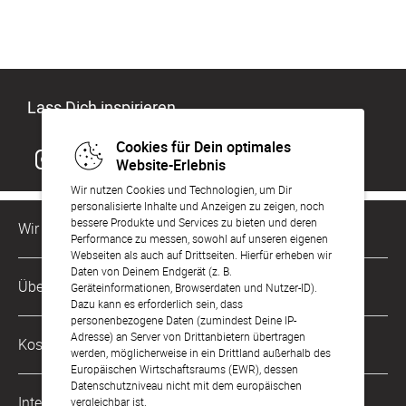
Lass Dich inspirieren
Cookies für Dein optimales
Website-Erlebnis
Wir nutzen Cookies und Technologien, um Dir
personalisierte Inhalte und Anzeigen zu zeigen, noch
bessere Produkte und Services zu bieten und deren
Wir sind für Dich da
Performance zu messen, sowohl auf unseren eigenen
Webseiten als auch auf Drittseiten. Hierfür erheben wir
Daten von Deinem Endgerät (z. B.
Kundenservice-Hotline
Über Uns
Geräteinformationen, Browserdaten und Nutzer-ID).
0049 221 956 725 10
Dazu kann es erforderlich sein, dass
Mo. - Fr. von 9 bis 17 Uhr
personenbezogene Daten (zumindest Deine IP-
Philosophie
Adresse) an Server von Drittanbietern übertragen
Kostenlose Services
werden, möglicherweise in ein Drittland außerhalb des
kontakt@sendmoments.at
Karriere
Europäischen Wirtschaftsraums (EWR), dessen
Datenschutzniveau nicht mit dem europäischen
Musterkarten
Impressum
International
vergleichbar ist.