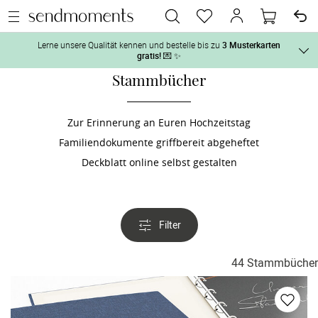
Lerne unsere Qualität kennen und bestelle bis zu
3 Musterkarten
gratis!
💌 ✨
Stammbücher
Und so geht‘s:
Vor der H
1. Wähle bis zu 3 Kartendesigns
 aus und gestalte sie nach Deinen 
Zur Erinnerung an Euren Hochzeitstag
Familiendokumente griffbereit abgeheftet
2. Aktiviere „kostenlose Musterkarte“
 auf der jeweiligen 
Tag der H
Produktseite und lasse Dir die Karten kostenlos per Post zusenden.
Deckblatt online selbst gestalten
Nach der 
Filter
Geschenke
44 Stammbücher
Hochzeits