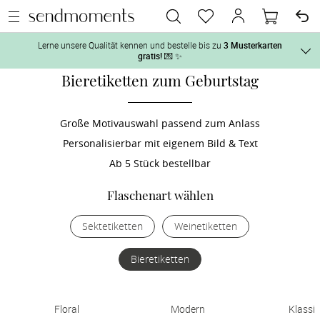
Lerne unsere Qualität kennen und bestelle bis zu
3 Musterkarten
gratis!
💌 ✨
Bieretiketten zum Geburtstag
Und so geht‘s:
Vor der H
1. Wähle bis zu 3 Kartendesigns
 aus und gestalte sie nach Deinen 
Große Motivauswahl passend zum Anlass
Personalisierbar mit eigenem Bild & Text
2. Aktiviere „kostenlose Musterkarte“
 auf der jeweiligen 
Tag der H
Produktseite und lasse Dir die Karten kostenlos per Post zusenden.
Ab 5 Stück bestellbar
Nach der 
Flaschenart wählen
Sektetiketten
Weinetiketten
Geschenke
Bieretiketten
Hochzeits
Floral
Modern
Klassi