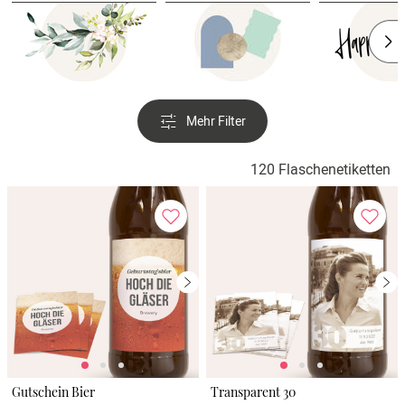
Verlobung
Junggesel
Mehr Filter
120 Flaschenetiketten
Gutschein Bier
Transparent 30