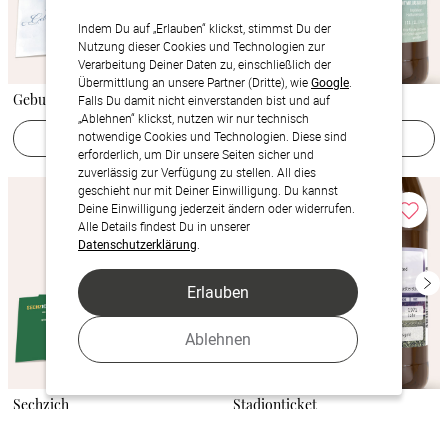
Indem Du auf „Erlauben“ klickst, stimmst Du der
Nutzung dieser Cookies und Technologien zur
Verarbeitung Deiner Daten zu, einschließlich der
Übermittlung an unsere Partner (Dritte), wie
Google
.
Geburtstagsmalerei 40
Vintage Grid
Falls Du damit nicht einverstanden bist und auf
„Ablehnen“ klickst, nutzen wir nur technisch
Jetzt gestalten
Jetzt gestalten
notwendige Cookies und Technologien. Diese sind
erforderlich, um Dir unsere Seiten sicher und
zuverlässig zur Verfügung zu stellen. All dies
geschieht nur mit Deiner Einwilligung. Du kannst
Deine Einwilligung jederzeit ändern oder widerrufen.
Alle Details findest Du in unserer
Datenschutzerklärung
.
Erlauben
Ablehnen
Sechzich
Stadionticket
Jetzt gestalten
Jetzt gestalten